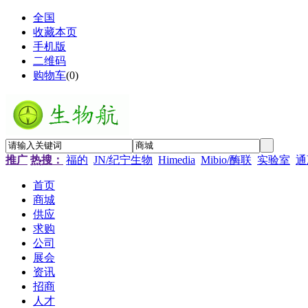
全国
收藏本页
手机版
二维码
购物车
(
0
)
推广
热搜：
福的
JN/纪宁生物
Himedia
Mibio/酶联
实验室
通
首页
商城
供应
求购
公司
展会
资讯
招商
人才