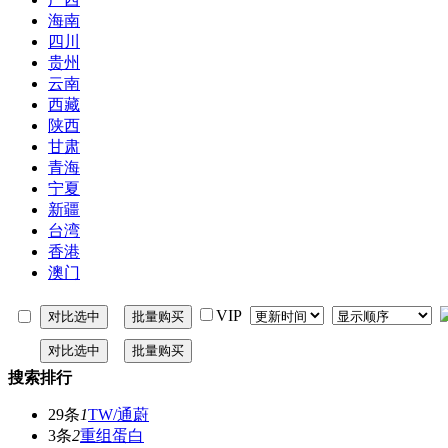
海南
四川
贵州
云南
西藏
陕西
甘肃
青海
宁夏
新疆
台湾
香港
澳门
VIP
搜索排行
29条
1
TW/通蔚
3条
2
重组蛋白