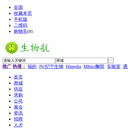
全国
收藏本页
手机版
二维码
购物车
(
0
)
推广
热搜：
福的
JN/纪宁生物
Himedia
Mibio/酶联
实验室
通
首页
商城
供应
求购
公司
展会
资讯
招商
人才