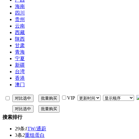
海南
四川
贵州
云南
西藏
陕西
甘肃
青海
宁夏
新疆
台湾
香港
澳门
VIP
搜索排行
29条
1
TW/通蔚
3条
2
重组蛋白