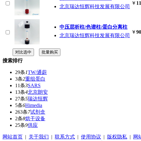
￥
11
北京瑞达恒辉科技发展有限公司
中压层析柱/色谱柱/蛋白分离柱
￥
90
北京瑞达恒辉科技发展有限公司
搜索排行
29条
1
TW/通蔚
3条
2
重组蛋白
11条
3
SARS
13条
4
北京朗安
27条
5
瑞达恒辉
5条
6
Himedia
263条
7
试剂盒
2条
8
烘干设备
25条
9
供应
网站首页
|
关于我们
|
联系方式
|
使用协议
|
版权隐私
|
网