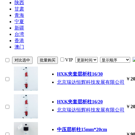
陕西
甘肃
青海
宁夏
新疆
台湾
香港
澳门
VIP
HXK夹套层析柱16/30
￥
20
北京瑞达恒辉科技发展有限公司
HXK夹套层析柱16/20
￥
20
北京瑞达恒辉科技发展有限公司
中压层析柱15mm*20cm
￥
90