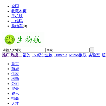
全国
收藏本页
手机版
二维码
购物车
(
0
)
推广
热搜：
福的
JN/纪宁生物
Himedia
Mibio/酶联
实验室
通
首页
商城
供应
求购
公司
展会
资讯
招商
人才