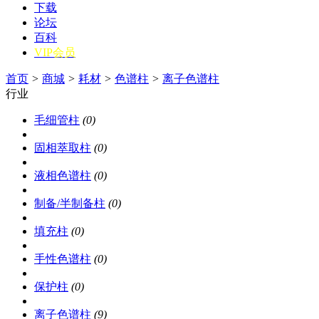
下载
论坛
百科
VIP会员
首页
>
商城
>
耗材
>
色谱柱
>
离子色谱柱
行业
毛细管柱
(0)
固相萃取柱
(0)
液相色谱柱
(0)
制备/半制备柱
(0)
填充柱
(0)
手性色谱柱
(0)
保护柱
(0)
离子色谱柱
(9)