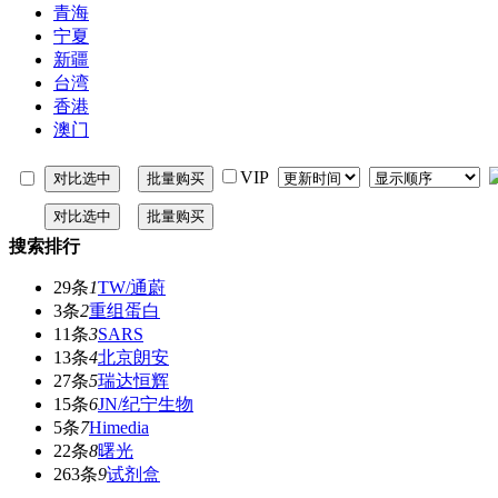
青海
宁夏
新疆
台湾
香港
澳门
VIP
搜索排行
29条
1
TW/通蔚
3条
2
重组蛋白
11条
3
SARS
13条
4
北京朗安
27条
5
瑞达恒辉
15条
6
JN/纪宁生物
5条
7
Himedia
22条
8
曙光
263条
9
试剂盒