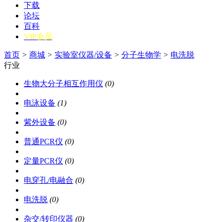
下载
论坛
百科
VIP会员
首页
>
商城
>
实验室仪器/设备
>
分子生物学
>
电洗脱
行业
生物大分子相互作用仪
(0)
电泳设备
(1)
紫外设备
(0)
普通PCR仪
(0)
定量PCR仪
(0)
电穿孔/电融合
(0)
电洗脱
(0)
杂交/转印仪器
(0)