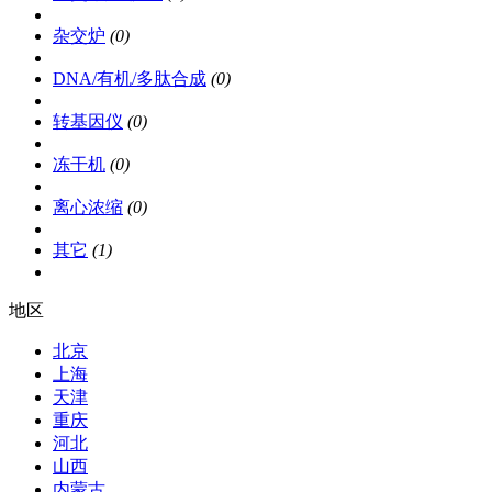
杂交炉
(0)
DNA/有机/多肽合成
(0)
转基因仪
(0)
冻干机
(0)
离心浓缩
(0)
其它
(1)
地区
北京
上海
天津
重庆
河北
山西
内蒙古