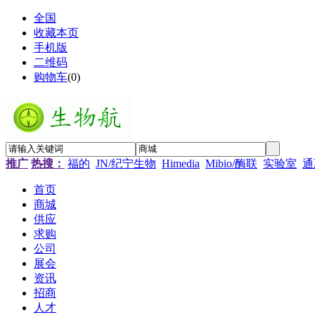
全国
收藏本页
手机版
二维码
购物车
(
0
)
推广
热搜：
福的
JN/纪宁生物
Himedia
Mibio/酶联
实验室
通
首页
商城
供应
求购
公司
展会
资讯
招商
人才