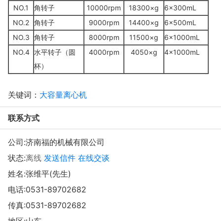
NO.1
角转子
10000rpm
18300×g
6×300mL
NO.2
角转子
9000rpm
14400×g
6×500mL
NO.3
角转子
8000rpm
11500×g
6×1000mL
NO.4
水平转子（圆
4000rpm
4050×g
4×1000mL
杯）
关键词：
大容量离心机
联系方式
公司:
济南福的机械有限公司
状态:
离线
发送信件
在线交谈
姓名:张维平(先生)
电话:
0531-89702682
传真:0531-89702682