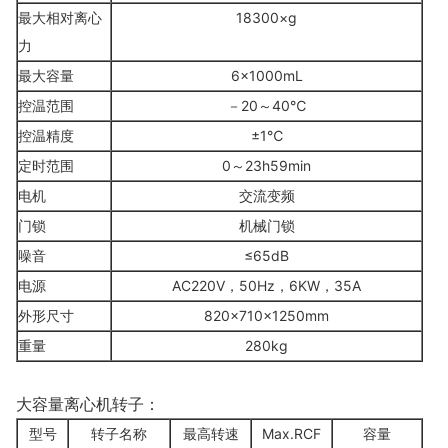
最大相对离心
18300×g
力
最大容量
6×1000mL
控温范围
－20～40℃
控温精度
±1
℃
定时范围
0～23h59min
电机
交流变频
门锁
机械门锁
噪音
≤65dB
电源
AC220V，50Hz，6KW，35A
外形尺寸
820×710×1250mm
重量
280kg
大容量离心机转子：
型号
转子名称
最高转速
Max.RCF
容量