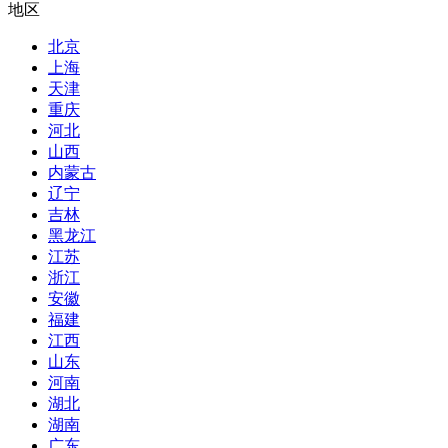
地区
北京
上海
天津
重庆
河北
山西
内蒙古
辽宁
吉林
黑龙江
江苏
浙江
安徽
福建
江西
山东
河南
湖北
湖南
广东