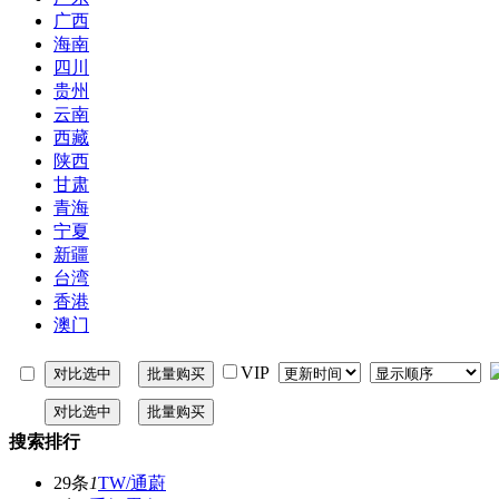
广西
海南
四川
贵州
云南
西藏
陕西
甘肃
青海
宁夏
新疆
台湾
香港
澳门
VIP
搜索排行
29条
1
TW/通蔚