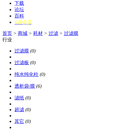
下载
论坛
百科
VIP会员
首页
>
商城
>
耗材
>
过滤
>
过滤膜
行业
过滤膜
(0)
过滤板
(0)
纯水纯化柱
(0)
透析袋/膜
(6)
滤纸
(0)
超滤
(0)
其它
(0)