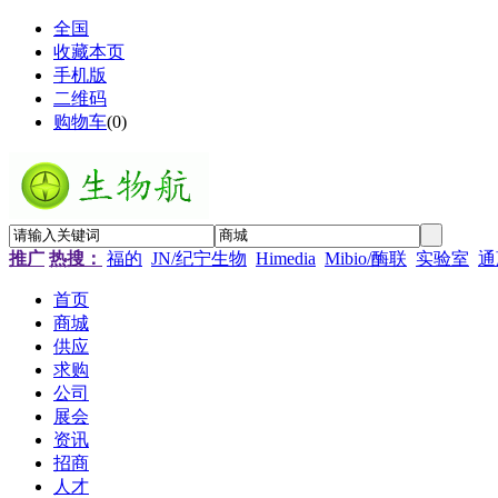
全国
收藏本页
手机版
二维码
购物车
(
0
)
推广
热搜：
福的
JN/纪宁生物
Himedia
Mibio/酶联
实验室
通
首页
商城
供应
求购
公司
展会
资讯
招商
人才