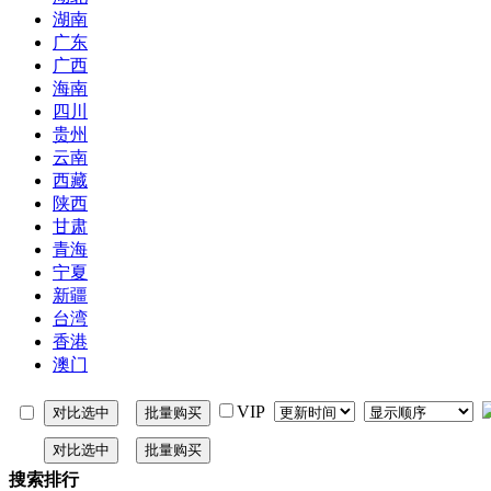
湖南
广东
广西
海南
四川
贵州
云南
西藏
陕西
甘肃
青海
宁夏
新疆
台湾
香港
澳门
VIP
搜索排行