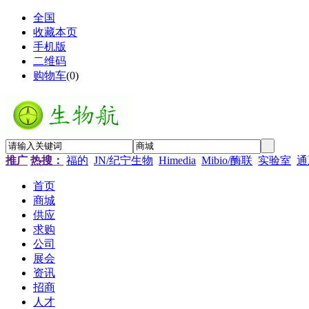
全国
收藏本页
手机版
二维码
购物车
(
0
)
推广
热搜：
福的
JN/纪宁生物
Himedia
Mibio/酶联
实验室
通
首页
商城
供应
求购
公司
展会
资讯
招商
人才