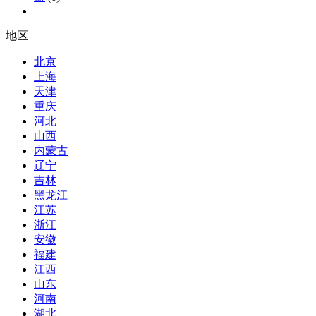
地区
北京
上海
天津
重庆
河北
山西
内蒙古
辽宁
吉林
黑龙江
江苏
浙江
安徽
福建
江西
山东
河南
湖北