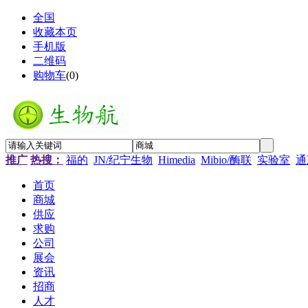
全国
收藏本页
手机版
二维码
购物车
(
0
)
推广
热搜：
福的
JN/纪宁生物
Himedia
Mibio/酶联
实验室
通
首页
商城
供应
求购
公司
展会
资讯
招商
人才