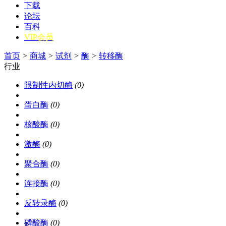
下载
论坛
百科
VIP会员
首页
>
商城
>
试剂
>
酶
>
转移酶
行业
限制性内切酶
(0)
蛋白酶
(0)
核酸酶
(0)
激酶
(0)
聚合酶
(0)
连接酶
(0)
反转录酶
(0)
磷酸酶
(0)