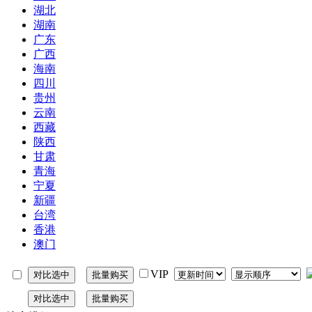
湖北
湖南
广东
广西
海南
四川
贵州
云南
西藏
陕西
甘肃
青海
宁夏
新疆
台湾
香港
澳门
VIP