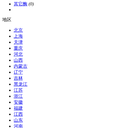
其它酶
(0)
地区
北京
上海
天津
重庆
河北
山西
内蒙古
辽宁
吉林
黑龙江
江苏
浙江
安徽
福建
江西
山东
河南