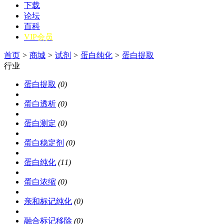
下载
论坛
百科
VIP会员
首页
>
商城
>
试剂
>
蛋白纯化
>
蛋白提取
行业
蛋白提取
(0)
蛋白透析
(0)
蛋白测定
(0)
蛋白稳定剂
(0)
蛋白纯化
(11)
蛋白浓缩
(0)
亲和标记纯化
(0)
融合标记移除
(0)