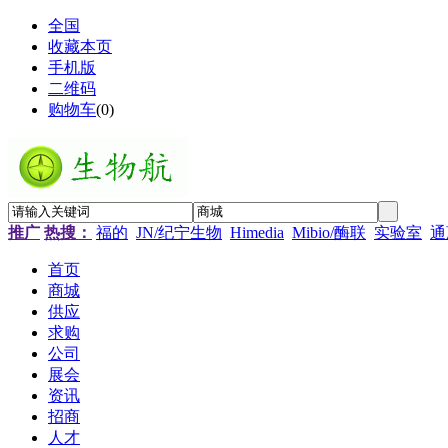
全国
收藏本页
手机版
二维码
购物车
(
0
)
推广
热搜：
福的
JN/纪宁生物
Himedia
Mibio/酶联
实验室
通
首页
商城
供应
求购
公司
展会
资讯
招商
人才