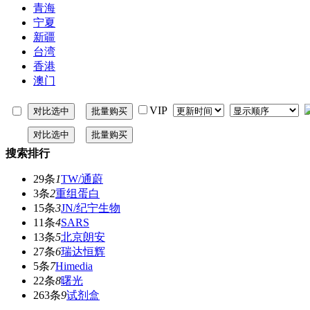
青海
宁夏
新疆
台湾
香港
澳门
VIP
搜索排行
29条
1
TW/通蔚
3条
2
重组蛋白
15条
3
JN/纪宁生物
11条
4
SARS
13条
5
北京朗安
27条
6
瑞达恒辉
5条
7
Himedia
22条
8
曙光
263条
9
试剂盒