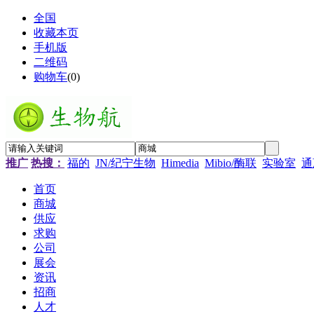
全国
收藏本页
手机版
二维码
购物车
(
0
)
推广
热搜：
福的
JN/纪宁生物
Himedia
Mibio/酶联
实验室
通
首页
商城
供应
求购
公司
展会
资讯
招商
人才