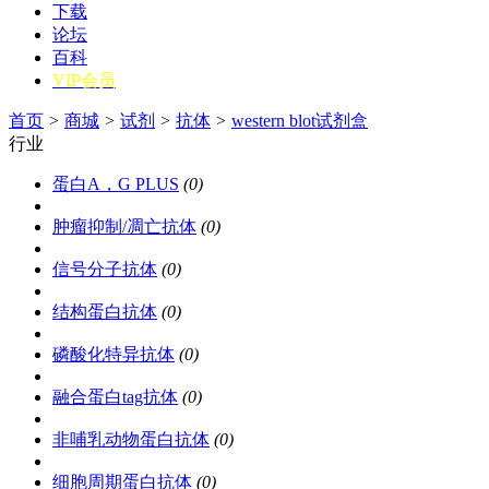
下载
论坛
百科
VIP会员
首页
>
商城
>
试剂
>
抗体
>
western blot试剂盒
行业
蛋白A，G PLUS
(0)
肿瘤抑制/凋亡抗体
(0)
信号分子抗体
(0)
结构蛋白抗体
(0)
磷酸化特异抗体
(0)
融合蛋白tag抗体
(0)
非哺乳动物蛋白抗体
(0)
细胞周期蛋白抗体
(0)