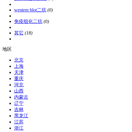
western blot二抗
(0)
免疫组化二抗
(0)
其它
(18)
地区
北京
上海
天津
重庆
河北
山西
内蒙古
辽宁
吉林
黑龙江
江苏
浙江