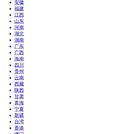
安徽
福建
江西
山东
河南
湖北
湖南
广东
广西
海南
四川
贵州
云南
西藏
陕西
甘肃
青海
宁夏
新疆
台湾
香港